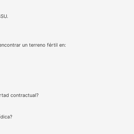
SSU.
contrar un terreno fértil en:
rtad contractual?
ídica?