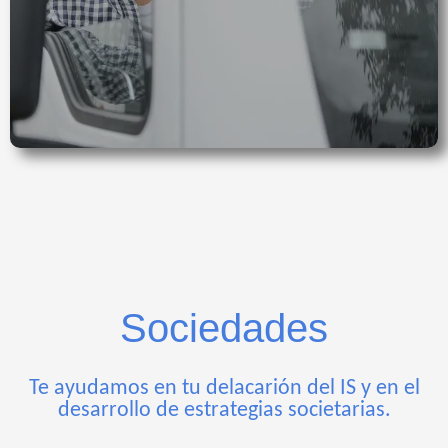
Sociedades
Te ayudamos en tu delacarión del IS y en el
desarrollo de estrategias societarias.